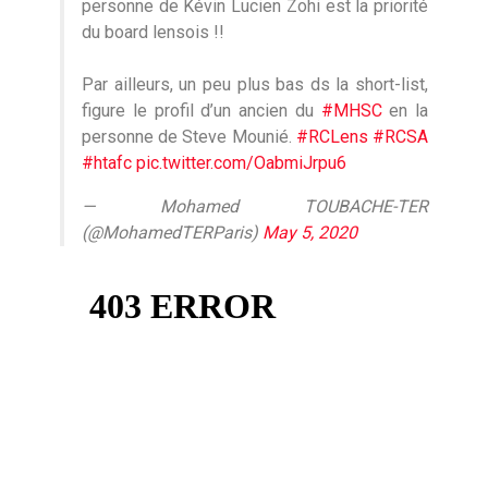
personne de Kévin Lucien Zohi est la priorité
du board lensois !!
Par ailleurs, un peu plus bas ds la short-list,
figure le profil d’un ancien du
#MHSC
en la
personne de Steve Mounié.
#RCLens
#RCSA
#htafc
pic.twitter.com/OabmiJrpu6
— Mohamed TOUBACHE-TER
(@MohamedTERParis)
May 5, 2020