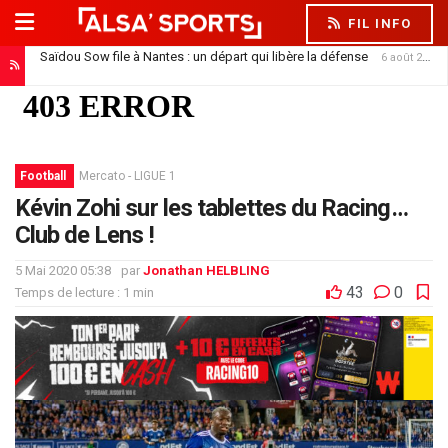
FIL INFO
Saïdou Sow file à Nantes : un départ qui libère la défense
6 août 2026
Football
Mercato - LIGUE 1
Kévin Zohi sur les tablettes du Racing…
Club de Lens !
5 Mai 2020 05:38
par
Jonathan HELBLING
43
0
Temps de lecture : 1 min