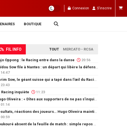
Connexion
S'inscrire
ENAIRES
BOUTIQUE
FIL INFO
TOUT
MERCATO - RCSA
jo Oppong : le Racing entre dans la danse
20:56
Saïdou Sow file à Nantes : un départ qui libère la défense
14:47
Karim Sow, le géant suisse qui a tapé dans l’œil du Racing
23:43
 Racing inquiète
11:23
Hugo Oliveira : « Dîtes aux supporters de ne pas s’inquiéter »
01:14
Résultats, réactions des joueurs… Hugo Oliveira maintient son exigence
00:59
Doukouré absent de la feuille de match : simple repos ou départ imminent ?