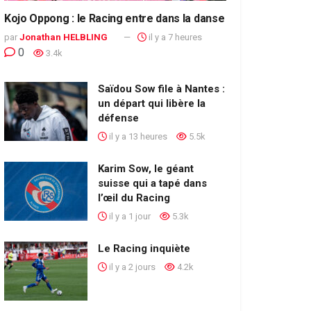
Kojo Oppong : le Racing entre dans la danse
par
Jonathan HELBLING
il y a 7 heures
0
3.4k
Saïdou Sow file à Nantes :
un départ qui libère la
défense
il y a 13 heures
5.5k
Karim Sow, le géant
suisse qui a tapé dans
l’œil du Racing
il y a 1 jour
5.3k
Le Racing inquiète
il y a 2 jours
4.2k