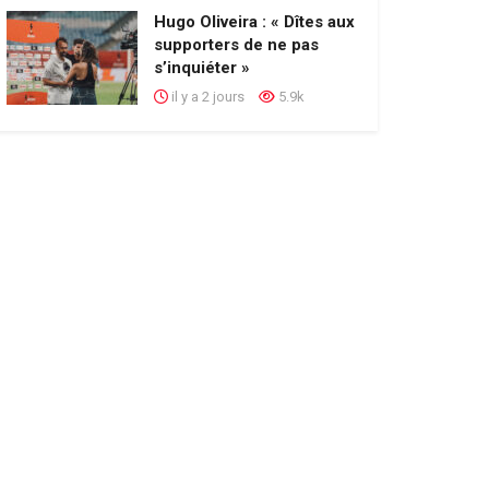
Hugo Oliveira : « Dîtes aux
supporters de ne pas
s’inquiéter »
il y a 2 jours
5.9k