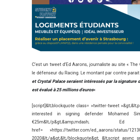
C’est un tweet d’Ed Aarons, journaliste au site « The
le défenseur du Racing. Le montant par contre parait 
et Crystal Palace seraient intéressés par la signatur
est évalué à 25 millions d’euros
« 
[script]&lt;blockquote class= »twitter-tweet »&gt;&l
interested in signing defender Mohamed Si
€25m&lt;/p&gt;&amp;mdash
href= »https://twitter.com/ed_aarons/status/1
2020&lt;/a&gt;&lt;/blockquote&gt; &lt;script async s