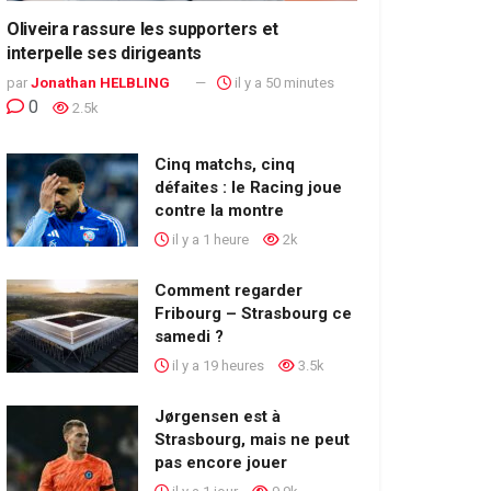
Oliveira rassure les supporters et
interpelle ses dirigeants
par
Jonathan HELBLING
il y a 50 minutes
0
2.5k
Cinq matchs, cinq
défaites : le Racing joue
contre la montre
il y a 1 heure
2k
Comment regarder
Fribourg – Strasbourg ce
samedi ?
il y a 19 heures
3.5k
Jørgensen est à
Strasbourg, mais ne peut
pas encore jouer