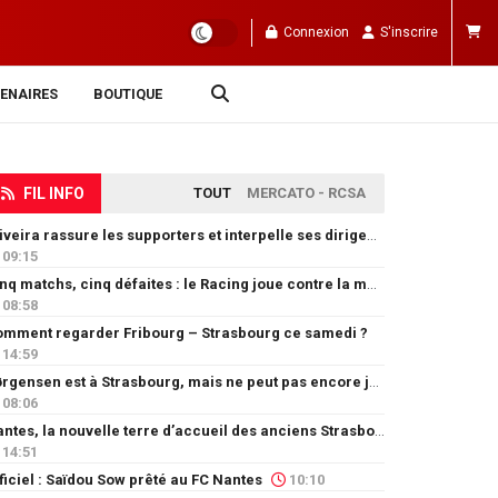
Connexion
S'inscrire
ENAIRES
BOUTIQUE
FIL INFO
TOUT
MERCATO - RCSA
Oliveira rassure les supporters et interpelle ses dirigeants
09:15
Cinq matchs, cinq défaites : le Racing joue contre la montre
08:58
mment regarder Fribourg – Strasbourg ce samedi ?
14:59
Jørgensen est à Strasbourg, mais ne peut pas encore jouer
08:06
Nantes, la nouvelle terre d’accueil des anciens Strasbourgeois
14:51
ficiel : Saïdou Sow prêté au FC Nantes
10:10