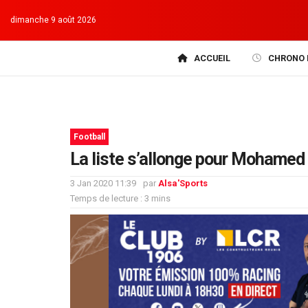
dimanche 9 août 2026
ACCUEIL
CHRONO 
Football
La liste s’allonge pour Mohame
3 Jan 2020 11:39
par
Alsa'Sports
Temps de lecture : 3 mins