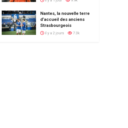
il y a 1 jour
9.9k
Nantes, la nouvelle terre
d’accueil des anciens
Strasbourgeois
il y a 2 jours
7.3k