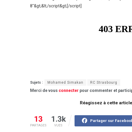
8″&gt;&lt;/script&gt;[/script]
Sujets :
Mohamed Simakan
RC Strasbourg
Merci de vous
connecter
pour commenter et particip
Réagissez à cette articl
13
1.3k
Partager sur Faceboo
PARTAGES
VUES