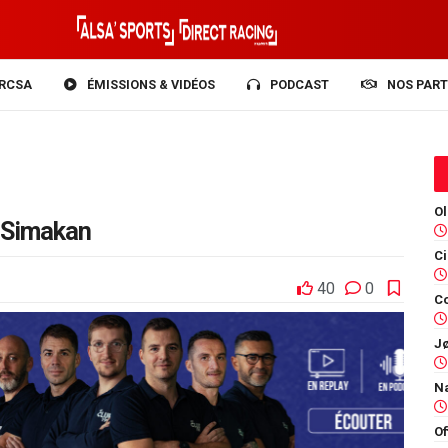
RCSA
ÉMISSIONS & VIDÉOS
PODCAST
NOS PART
d Simakan
40
0
Co
Of