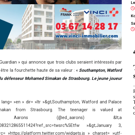
Ko
 Guardian » qui annonce que trois clubs seraient intéressés par
être la fourchette haute de sa valeur :
« 
Southampton, Watford 
e du défenseur Mohamed Simakan de Strasbourg. Le jeune joueur 
t;p lang= »en » dir= »ltr »&gt;Southampton, Watford and Palace
makan from Strasbourg. The teenager is valued at
; Ed Aarons (@ed_aarons) &lt;a
213083212865511424?ref_src=twsrc%5Etfw »&gt;January 3,
rc= »https://platform.twitter.com/widgets.js » charset= »utf-