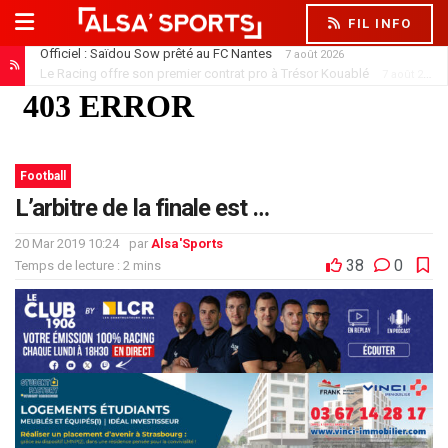
FIL INFO
Officiel : Saïdou Sow prêté au FC Nantes
7 août 2026
Le Racing offre son premier contrat pro à Trésor Kouablé
7 août 2026
Football
L’arbitre de la finale est …
20 Mar 2019 10:24
par
Alsa'Sports
38
0
Temps de lecture : 2 mins