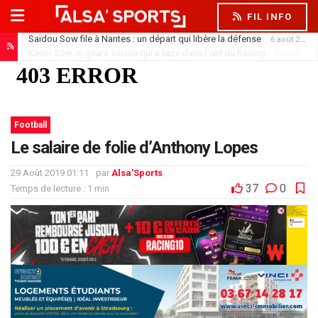
FIL INFO
Saïdou Sow file à Nantes : un départ qui libère la défense
6 août 2026
Karim Sow, le géant suisse qui a tapé dans l’œil du Racing
5 août 2026
Football
Le salaire de folie d’Anthony Lopes
29 Août 2019 01:11
par
Alsa'Sports
37
0
Temps de lecture : 1 min