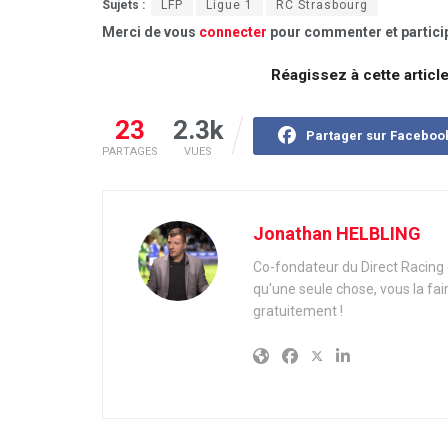
Sujets :
LFP
Ligue 1
RC Strasbourg
Merci de vous
connecter
pour commenter et particip
Réagissez à cette articl
23
2.3k
Partager sur Faceboo
PARTAGES
VUES
Jonathan HELBLING
Co-fondateur du Direct Racing e
qu'une seule chose, vous la fai
gratuitement !