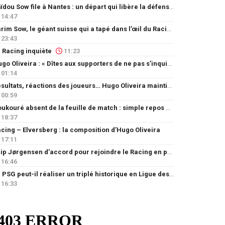
Saïdou Sow file à Nantes : un départ qui libère la défense
14:47
Karim Sow, le géant suisse qui a tapé dans l’œil du Racing
23:43
 Racing inquiète
11:23
Hugo Oliveira : « Dîtes aux supporters de ne pas s’inquiéter »
01:14
Résultats, réactions des joueurs… Hugo Oliveira maintient son exigence
00:59
Doukouré absent de la feuille de match : simple repos ou départ imminent ?
18:37
cing – Elversberg : la composition d’Hugo Oliveira
17:11
Filip Jørgensen d’accord pour rejoindre le Racing en prêt
16:46
Le PSG peut-il réaliser un triplé historique en Ligue des champions ?
16:33