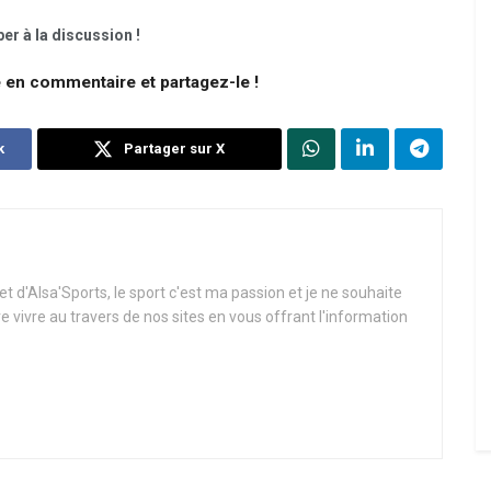
er à la discussion !
e en commentaire et partagez-le !
k
Partager sur X
t d'Alsa'Sports, le sport c'est ma passion et je ne souhaite
re vivre au travers de nos sites en vous offrant l'information