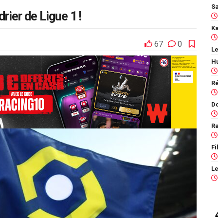
rier de Ligue 1 !
67
0
Le
Ra