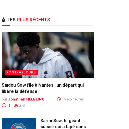
LES
PLUS RÉCENTS
RC STRASBOURG
Saïdou Sow file à Nantes : un départ qui
libère la défense
par
Jonathan HELBLING
il y a 6 heures
0
4.9k
Karim Sow, le géant
suisse qui a tapé dans