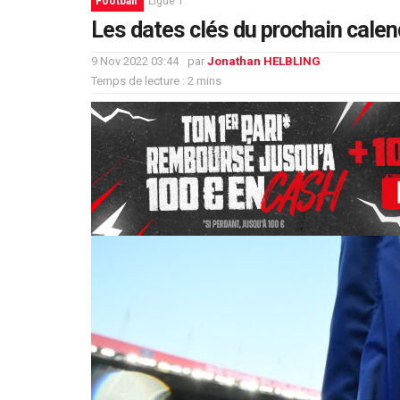
Football
Ligue 1
Les dates clés du prochain calend
9 Nov 2022 03:44
par
Jonathan HELBLING
Temps de lecture : 2 mins