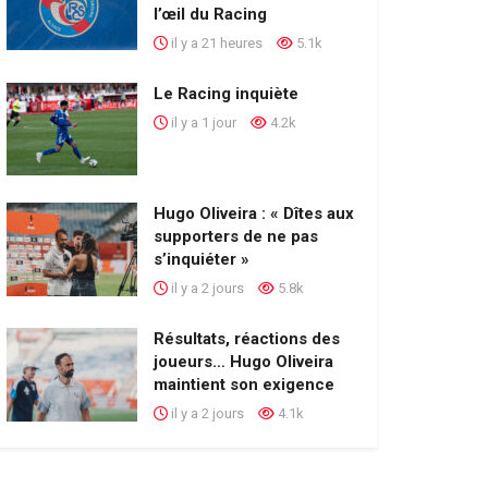
l’œil du Racing
il y a 21 heures
5.1k
Le Racing inquiète
il y a 1 jour
4.2k
Hugo Oliveira : « Dîtes aux
supporters de ne pas
s’inquiéter »
il y a 2 jours
5.8k
Résultats, réactions des
joueurs… Hugo Oliveira
maintient son exigence
il y a 2 jours
4.1k