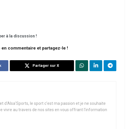
er à la discussion !
e en commentaire et partagez-le !
k
Partager sur X
t d'Alsa'Sports, le sport c'est ma passion et je ne souhaite
re vivre au travers de nos sites en vous offrant l'information