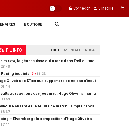
Connexion
S'inscrire
ENAIRES
BOUTIQUE
FIL INFO
TOUT
MERCATO - RCSA
Karim Sow, le géant suisse qui a tapé dans l’œil du Racing
23:43
 Racing inquiète
11:23
Hugo Oliveira : « Dîtes aux supporters de ne pas s’inquiéter »
01:14
Résultats, réactions des joueurs… Hugo Oliveira maintient son exigence
00:59
Doukouré absent de la feuille de match : simple repos ou départ imminent ?
18:37
cing – Elversberg : la composition d’Hugo Oliveira
17:11