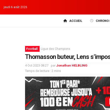
jeudi 6 août 2026
ACCUEIL
CHRONO 
Football
Ligue des Champions
Thomasson buteur, Lens s’impose
4 Oct 2023 08:27
par
Jonathan HELBLING
Temps de lecture : 2 mins