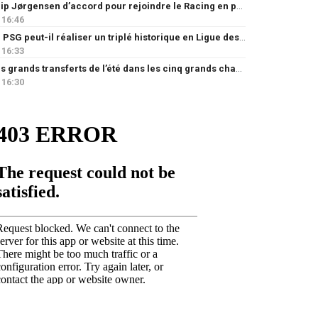
Filip Jørgensen d’accord pour rejoindre le Racing en prêt
16:46
Le PSG peut-il réaliser un triplé historique en Ligue des champions ?
16:33
Les grands transferts de l’été dans les cinq grands championnats européens : quels clubs ont le plus investi ?
16:30