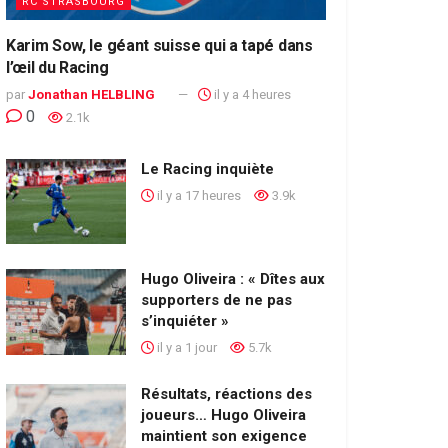
RC STRASBOURG
Karim Sow, le géant suisse qui a tapé dans
l’œil du Racing
par
Jonathan HELBLING
il y a 4 heures
0
2.1k
Le Racing inquiète
il y a 17 heures
3.9k
Hugo Oliveira : « Dîtes aux
supporters de ne pas
s’inquiéter »
il y a 1 jour
5.7k
Résultats, réactions des
joueurs… Hugo Oliveira
maintient son exigence