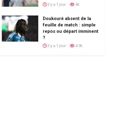
il y a 1 jour
4k
Doukouré absent de la
feuille de match : simple
repos ou départ imminent
?
il y a 1 jour
4.9k