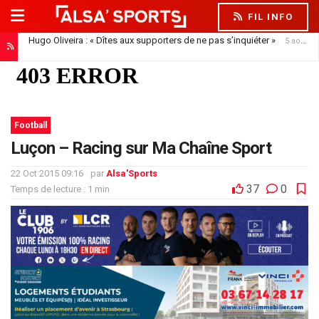
FIL INFO
Hugo Oliveira : « Dîtes aux supporters de ne pas s’inquiéter »
5 août 2026
Football
Luçon – Racing sur Ma Chaîne Sport
22 Oct 2015 09:16
par
Alsa'Sports
37
0
Temps de lecture : 1 min