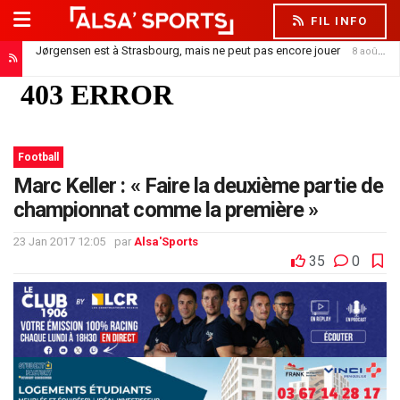
FIL INFO
Jørgensen est à Strasbourg, mais ne peut pas encore jouer
8 août 2026
Football
Marc Keller : « Faire la deuxième partie de
championnat comme la première »
23 Jan 2017 12:05
par
Alsa'Sports
35
0