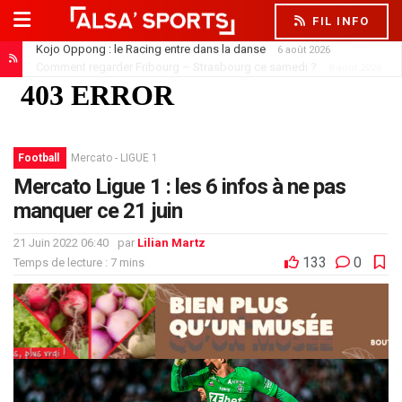
FIL INFO
Comment regarder Fribourg – Strasbourg ce samedi ?
8 août 2026
Football
Mercato - LIGUE 1
Mercato Ligue 1 : les 6 infos à ne pas
manquer ce 21 juin
21 Juin 2022 06:40
par
Lilian Martz
133
0
Temps de lecture : 7 mins