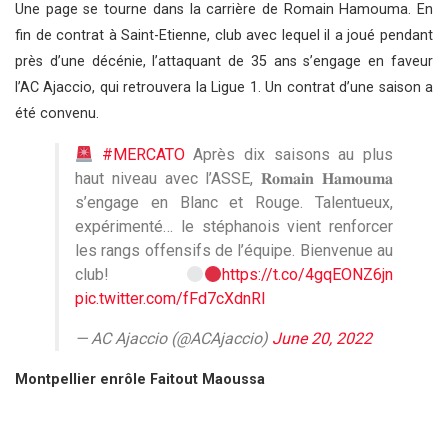
Une page se tourne dans la carrière de Romain Hamouma. En
fin de contrat à Saint-Etienne, club avec lequel il a joué pendant
près d’une décénie, l’attaquant de 35 ans s’engage en faveur
l’AC Ajaccio, qui retrouvera la Ligue 1. Un contrat d’une saison a
été convenu.
#MERCATO
Après dix saisons au plus
haut niveau avec l’ASSE, 𝐑𝐨𝐦𝐚𝐢𝐧 𝐇𝐚𝐦𝐨𝐮𝐦𝐚
s’engage en Blanc et Rouge. Talentueux,
expérimenté… le stéphanois vient renforcer
les rangs offensifs de l’équipe. Bienvenue au
club!
https://t.co/4gqEONZ6jn
pic.twitter.com/fFd7cXdnRI
— AC Ajaccio (@ACAjaccio)
June 20, 2022
Montpellier enrôle Faitout Maoussa