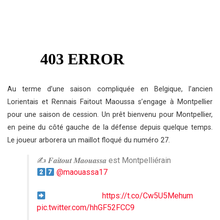
Au terme d’une saison compliquée en Belgique, l’ancien
Lorientais et Rennais Faitout Maoussa s’engage à Montpellier
pour une saison de cession. Un prêt bienvenu pour Montpellier,
en peine du côté gauche de la défense depuis quelque temps.
Le joueur arborera un maillot floqué du numéro 27.
✍️ 𝑭𝒂𝒊𝒕𝒐𝒖𝒕 𝑴𝒂𝒐𝒖𝒂𝒔𝒔𝒂 est Montpelliérain
@maouassa17
https://t.co/Cw5U5Mehum
pic.twitter.com/hhGF52FCC9