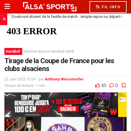
FIL INFO
Doukouré absent de la feuille de match : simple repos ou départ imminent ?
Handball
Sélestat Alsace Handball SAHB
Tirage de la Coupe de France pour les
clubs alsaciens
22 Juin 2022 10:24
par
Anthony Weissmuller
45
0
Temps de lecture : 1 min