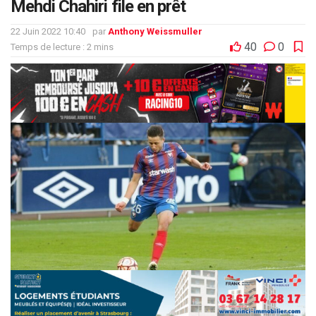
Mehdi Chahiri file en prêt
22 Juin 2022 10:40
par
Anthony Weissmuller
40
0
Temps de lecture : 2 mins