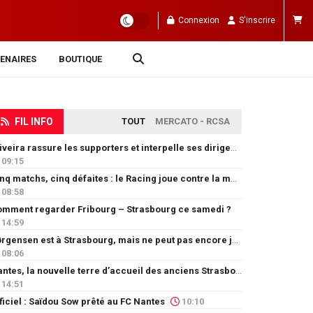
Connexion
S'inscrire
ENAIRES
BOUTIQUE
FIL INFO
TOUT
MERCATO - RCSA
Oliveira rassure les supporters et interpelle ses dirigeants
09:15
Cinq matchs, cinq défaites : le Racing joue contre la montre
08:58
mment regarder Fribourg – Strasbourg ce samedi ?
14:59
Jørgensen est à Strasbourg, mais ne peut pas encore jouer
08:06
Nantes, la nouvelle terre d’accueil des anciens Strasbourgeois
14:51
ficiel : Saïdou Sow prêté au FC Nantes
10:10