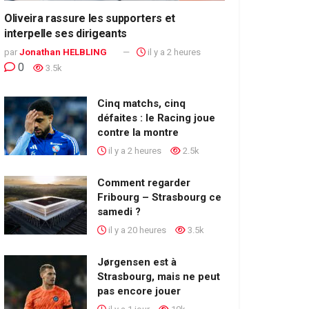
Oliveira rassure les supporters et
interpelle ses dirigeants
par
Jonathan HELBLING
il y a 2 heures
0
3.5k
Cinq matchs, cinq
défaites : le Racing joue
contre la montre
il y a 2 heures
2.5k
Comment regarder
Fribourg – Strasbourg ce
samedi ?
il y a 20 heures
3.5k
Jørgensen est à
Strasbourg, mais ne peut
pas encore jouer