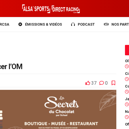
RCSA
ÉMISSIONS & VIDÉOS
PODCAST
NOS PART
cer l’OM
37
0
Co
Of