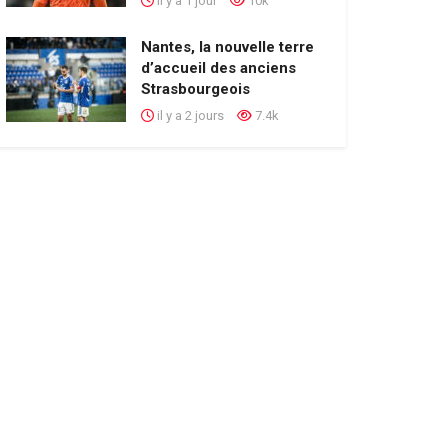
il y a 1 jour
10k
Nantes, la nouvelle terre
d’accueil des anciens
Strasbourgeois
il y a 2 jours
7.4k