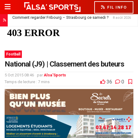
FIL INFO
Comment regarder Fribourg – Strasbourg ce samedi ?
8 août 2026
Jørgensen est à Strasbourg, mais ne peut pas encore jouer
8 août 2026
Football
National (J9) | Classement des buteurs
5 Oct 2015 08:46
par
Alsa'Sports
36
0
Temps de lecture : 7 mins