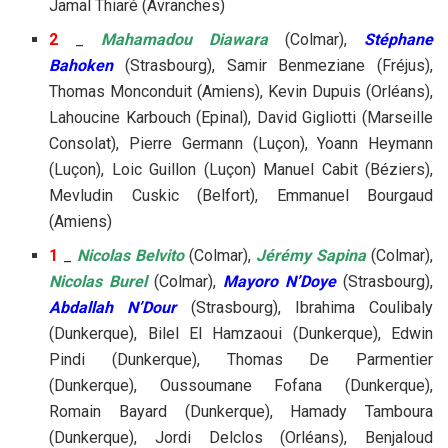
Jamal Thiaré (Avranches)
2
_
Mahamadou Diawara
(Colmar),
Stéphane
Bahoken
(Strasbourg), Samir Benmeziane (Fréjus),
Thomas Monconduit (Amiens), Kevin Dupuis (Orléans),
Lahoucine Karbouch (Epinal), David Gigliotti (Marseille
Consolat), Pierre Germann (Luçon), Yoann Heymann
(Luçon), Loic Guillon (Luçon) Manuel Cabit (Béziers),
Mevludin Cuskic (Belfort), Emmanuel Bourgaud
(Amiens)
1
_
Nicolas Belvito
(Colmar),
Jérémy Sapina
(Colmar),
Nicolas Burel
(Colmar),
Mayoro N’Doye
(Strasbourg),
Abdallah N’Dour
(Strasbourg), Ibrahima Coulibaly
(Dunkerque), Bilel El Hamzaoui (Dunkerque), Edwin
Pindi (Dunkerque), Thomas De Parmentier
(Dunkerque), Oussoumane Fofana (Dunkerque),
Romain Bayard (Dunkerque), Hamady Tamboura
(Dunkerque), Jordi Delclos (Orléans), Benjaloud