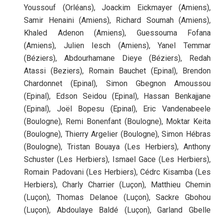
Youssouf (Orléans), Joackim Eickmayer (Amiens),
Samir Henaini (Amiens), Richard Soumah (Amiens),
Khaled Adenon (Amiens), Guessouma Fofana
(Amiens), Julien Iesch (Amiens), Yanel Temmar
(Béziers), Abdourhamane Dieye (Béziers), Redah
Atassi (Beziers), Romain Bauchet (Epinal), Brendon
Chardonnet (Epinal), Simon Gbegnon Amoussou
(Epinal), Edson Seidou (Epinal), Hassan Benkajjane
(Epinal), Joël Bopesu (Epinal), Eric Vandenabeele
(Boulogne), Remi Bonenfant (Boulogne), Moktar Keita
(Boulogne), Thierry Argelier (Boulogne), Simon Hébras
(Boulogne), Tristan Bouaya (Les Herbiers), Anthony
Schuster (Les Herbiers), Ismael Gace (Les Herbiers),
Romain Padovani (Les Herbiers), Cédrc Kisamba (Les
Herbiers), Charly Charrier (Luçon), Matthieu Chemin
(Luçon), Thomas Delanoe (Luçon), Sackre Gbohou
(Luçon), Abdoulaye Baldé (Luçon), Garland Gbelle