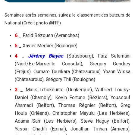
Semaines après semaines, suivez le classement des buteurs de
National (Crédit photo @FFF)
6
_ Farid Bézouen (Avranches)
5
_ Xavier Mercier (Boulogne)
4
_
Jérémy Blayac
(Strasbourg), Faiz Selemani
(Niort/Ex-Marseille Consolat), Gregory Gendrey
(Fréjus), Oumare Tounkara (Châteauroux), Yoann Wissa
(Châteauroux), Grégory Thil (Boulogne)
3
_ Malik Tchokounte (Dunkerque), Wilfried Louisy-
Daniel (Chambly), Kevin Fortune (Béziers), Youssouf
Ahamadi (Belfort), Thomas Régnier (Belfort), Greg
Houla (Orléans), Christopher Mayulu (Les Herbiers),
Adama Sarr (Les Herbiers), Steve Haguy (Belfort),
Yassin Chadili (Epinal), Jonathan Tinhan (Amiens),