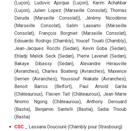
(Luçon), Ludovic Ajorque (Luçon), Karim Achahbar
(Luçon), Julien Lopez (Marseille Consolat), Thomas
Deruda (Marseille Consolat)), Jérémy Nicodème
(Marseille Consolat), Salim Laasami (Marseille
Consolat), François Borgniet (Marseille Consolat),
Edouardo Rodrigo (Chambly), Youcef Touati (Chambly),
Jean-Jacques Rocchi (Sedan), Kevin Goba (Sedan),
Ehladji Malick Seck (Sedan), Pierre Lavenat (Sedan),
Bakaye Dibassy (Sedan), Alexandre Hérauville
(Avranches), Charles Boateng (Avranches), Maxence
Derrien (Avranches), Youssouf Niakate (Avranches),
Benoit Barros (Belfort), Paul Arnold Garita
(Châteauroux), Flavien Tait (Châteauroux), Jean-Marie
Nnomo Ngong (Châteauroux), Anthony Derouard
(Bastia), Benjamin Santelli (Bastia), Sadia Thioub
(Bastia)
CSC
_ Lassana Doucouré (Chambly pour Strasbourg)