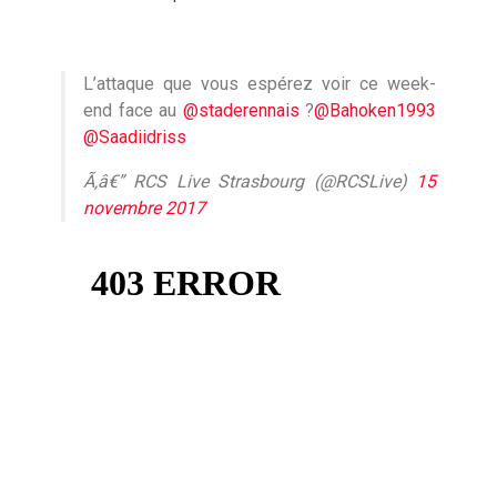
L’attaque que vous espérez voir ce week-
end face au
@staderennais
?
@Bahoken1993
@Saadiidriss
Ã‚â€” RCS Live Strasbourg (@RCSLive)
15
novembre 2017