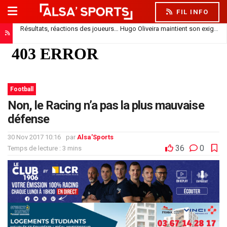
FIL INFO
Résultats, réactions des joueurs… Hugo Oliveira maintient son exigence
Doukouré absent de la feuille de match : simple repos ou départ imminent ?
Football
Non, le Racing n’a pas la plus mauvaise
défense
30 Nov 2017 10:16
par
Alsa'Sports
36
0
Temps de lecture : 3 mins