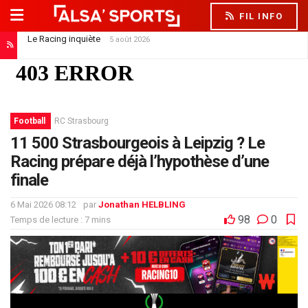
FIL INFO
Le Racing inquiète
5 août 2026
Football
RC Strasbourg
11 500 Strasbourgeois à Leipzig ? Le
Racing prépare déjà l’hypothèse d’une
finale
6 Mai 2026 08:12
par
Jonathan HELBLING
98
0
Temps de lecture : 7 mins