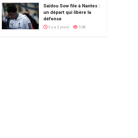
Saïdou Sow file à Nantes :
un départ qui libère la
défense
il y a 2 jours
5.8k