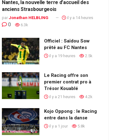
Nantes, la nouvelle terre d’accueil des
anciens Strasbourgeois
par
Jonathan HELBLING
il y a 14 heures
0
6.3k
Officiel : Saïdou Sow
prêté au FC Nantes
il y a 19 heures
2.5k
Le Racing offre son
premier contrat pro à
Trésor Kouablé
il y a 21 heures
4.2k
Kojo Oppong : le Racing
entre dans la danse
il y a 1 jour
5.8k