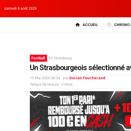
samedi 8 août 2026
ACCUEIL
CHRONO 
Football
RC Strasbourg
Un Strasbourgeois sélectionné ave
15 Mai 2026 06:34
par
Dorian Faucherand
Temps de lecture : 3 mins