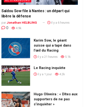
RC STRASBOURG
Saïdou Sow file à Nantes : un départ qui
libère la défense
par
Jonathan HELBLING
il y a 6 heures
0
4.9k
Karim Sow, le géant
suisse qui a tapé dans
l’œil du Racing
il y a 21 heures
5.1k
Le Racing inquiète
il y a 1 jour
4.2k
Hugo Oliveira : « Dîtes aux
supporters de ne pas
s’inquiéter »