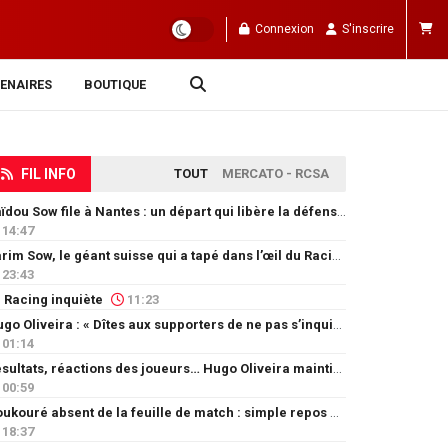
Connexion
S'inscrire
ENAIRES
BOUTIQUE
FIL INFO
TOUT
MERCATO - RCSA
Saïdou Sow file à Nantes : un départ qui libère la défense
14:47
Karim Sow, le géant suisse qui a tapé dans l’œil du Racing
23:43
 Racing inquiète
11:23
Hugo Oliveira : « Dîtes aux supporters de ne pas s’inquiéter »
01:14
Résultats, réactions des joueurs… Hugo Oliveira maintient son exigence
00:59
Doukouré absent de la feuille de match : simple repos ou départ imminent ?
18:37