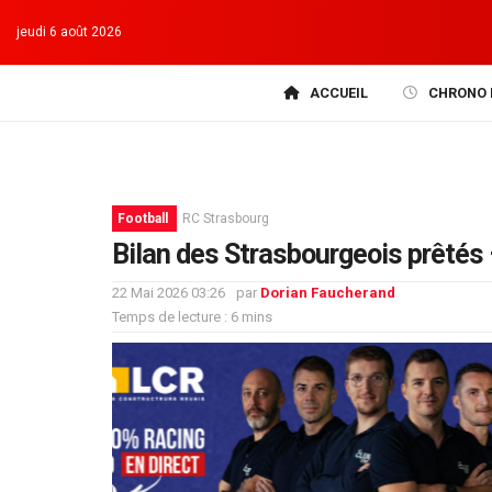
jeudi 6 août 2026
ACCUEIL
CHRONO 
Football
RC Strasbourg
Bilan des Strasbourgeois prêtés 
22 Mai 2026 03:26
par
Dorian Faucherand
Temps de lecture : 6 mins