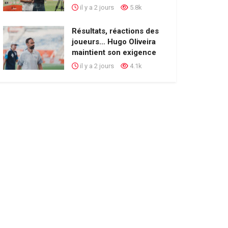
il y a 2 jours
5.8k
Résultats, réactions des
joueurs… Hugo Oliveira
maintient son exigence
il y a 2 jours
4.1k