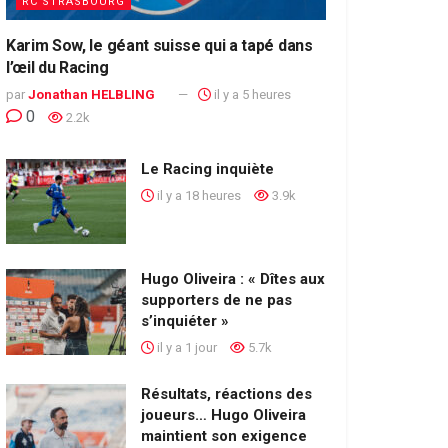
RC STRASBOURG
Karim Sow, le géant suisse qui a tapé dans
l’œil du Racing
par
Jonathan HELBLING
il y a 5 heures
0
2.2k
Le Racing inquiète
il y a 18 heures
3.9k
Hugo Oliveira : « Dîtes aux
supporters de ne pas
s’inquiéter »
il y a 1 jour
5.7k
Résultats, réactions des
joueurs… Hugo Oliveira
maintient son exigence