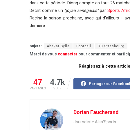
dans cette période. Diong compte en tout 26 matches 
Décrit comme un
“joyau sénégalais”
par
Sports Afr
Racing la saison prochaine, avec qui d’ailleurs il av
dernière.
Sujets :
Abakar Sylla
Football
RC Strasbourg
Merci de vous
connecter
pour commenter et particip
Réagissez à cette articl
47
4.7k
Partager sur Faceboo
PARTAGES
VUES
Dorian Faucherand
Journaliste Alsa'Sports