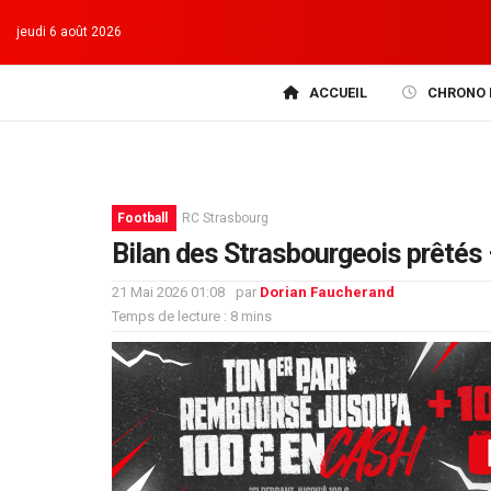
jeudi 6 août 2026
ACCUEIL
CHRONO 
Football
RC Strasbourg
Bilan des Strasbourgeois prêtés 
21 Mai 2026 01:08
par
Dorian Faucherand
Temps de lecture : 8 mins