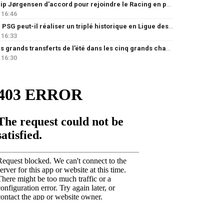
Filip Jørgensen d’accord pour rejoindre le Racing en prêt
16:46
Le PSG peut-il réaliser un triplé historique en Ligue des champions ?
16:33
Les grands transferts de l’été dans les cinq grands championnats européens : quels clubs ont le plus investi ?
16:30