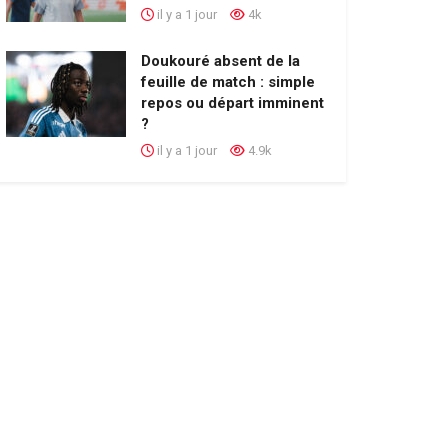
il y a 1 jour
4k
Doukouré absent de la
feuille de match : simple
repos ou départ imminent
?
il y a 1 jour
4.9k