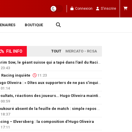
Connexion
S'inscrire
ENAIRES
BOUTIQUE
FIL INFO
TOUT
MERCATO - RCSA
Karim Sow, le géant suisse qui a tapé dans l’œil du Racing
23:43
 Racing inquiète
11:23
Hugo Oliveira : « Dîtes aux supporters de ne pas s’inquiéter »
01:14
Résultats, réactions des joueurs… Hugo Oliveira maintient son exigence
00:59
Doukouré absent de la feuille de match : simple repos ou départ imminent ?
18:37
cing – Elversberg : la composition d’Hugo Oliveira
17:11