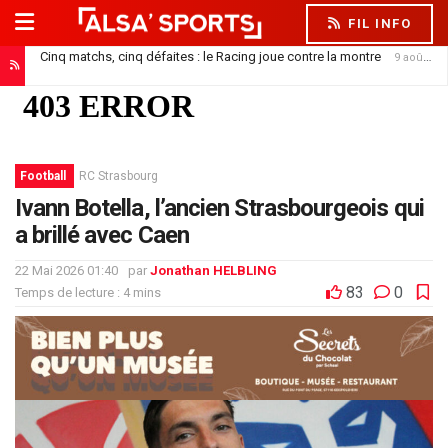
FIL INFO
Cinq matchs, cinq défaites : le Racing joue contre la montre
9 août 2026
Comment regarder Fribourg – Strasbourg ce samedi ?
8 août 2026
Football
RC Strasbourg
Ivann Botella, l’ancien Strasbourgeois qui
a brillé avec Caen
22 Mai 2026 01:40
par
Jonathan HELBLING
83
0
Temps de lecture : 4 mins