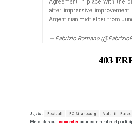
Agreement in place with the pl
after impressive improvement t
Argentinian midfielder from Jun
— Fabrizio Romano (@Fabrizi
Sujets :
Football
RC Strasbourg
Valentin Barco
Merci de vous
connecter
pour commenter et particip