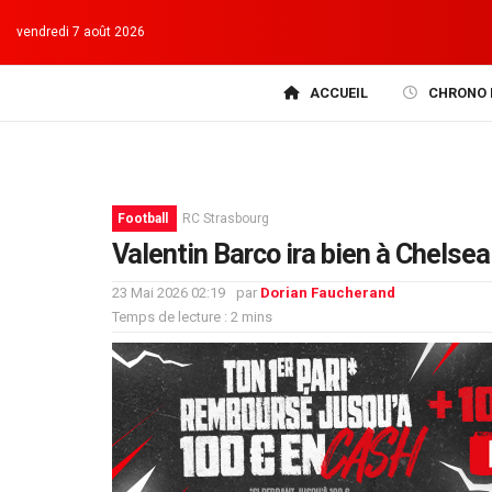
vendredi 7 août 2026
ACCUEIL
CHRONO 
Football
RC Strasbourg
Valentin Barco ira bien à Chelsea
23 Mai 2026 02:19
par
Dorian Faucherand
Temps de lecture : 2 mins