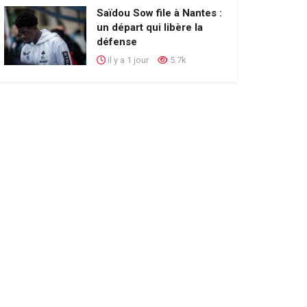
Saïdou Sow file à Nantes :
un départ qui libère la
défense
il y a 1 jour
5.7k