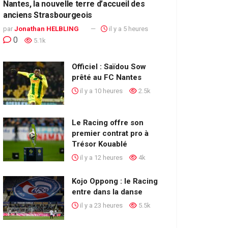
Nantes, la nouvelle terre d’accueil des
anciens Strasbourgeois
par
Jonathan HELBLING
il y a 5 heures
0
5.1k
Officiel : Saïdou Sow
prêté au FC Nantes
il y a 10 heures
2.5k
Le Racing offre son
premier contrat pro à
Trésor Kouablé
il y a 12 heures
4k
Kojo Oppong : le Racing
entre dans la danse
il y a 23 heures
5.5k