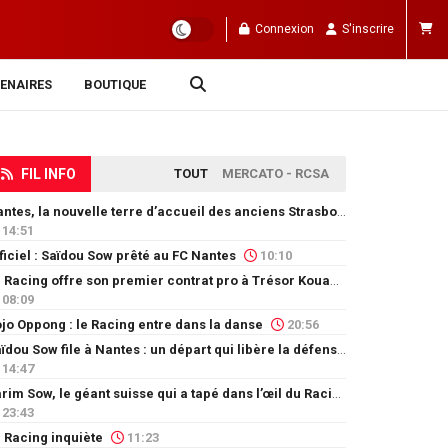
Connexion
S'inscrire
ENAIRES
BOUTIQUE
FIL INFO
TOUT
MERCATO - RCSA
Nantes, la nouvelle terre d’accueil des anciens Strasbourgeois
14:51
ficiel : Saïdou Sow prêté au FC Nantes
10:10
Le Racing offre son premier contrat pro à Trésor Kouablé
08:09
jo Oppong : le Racing entre dans la danse
20:56
Saïdou Sow file à Nantes : un départ qui libère la défense
14:47
Karim Sow, le géant suisse qui a tapé dans l’œil du Racing
23:43
 Racing inquiète
11:23