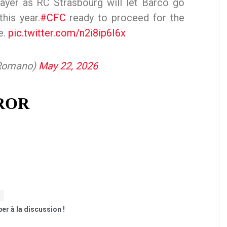
ayer as RC Strasbourg will let Barco go
his year.
#CFC
ready to proceed for the
e.
pic.twitter.com/n2i8ip6I6x
oRomano)
May 22, 2026
er à la discussion !