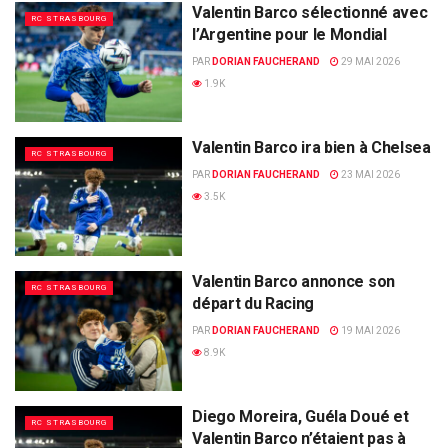
Valentin Barco sélectionné avec
RC STRASBOURG
l’Argentine pour le Mondial
PAR
DORIAN FAUCHERAND
29 MAI 2026
1.9K
Valentin Barco ira bien à Chelsea
RC STRASBOURG
PAR
DORIAN FAUCHERAND
23 MAI 2026
3.5K
Valentin Barco annonce son
RC STRASBOURG
départ du Racing
PAR
DORIAN FAUCHERAND
19 MAI 2026
8.9K
Diego Moreira, Guéla Doué et
RC STRASBOURG
Valentin Barco n’étaient pas à