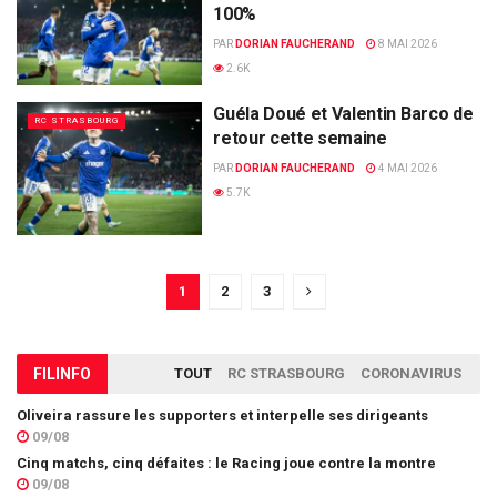
100%
PAR
DORIAN FAUCHERAND
8 MAI 2026
2.6K
Guéla Doué et Valentin Barco de
RC STRASBOURG
retour cette semaine
PAR
DORIAN FAUCHERAND
4 MAI 2026
5.7K
1
2
3
FIL
INFO
TOUT
RC STRASBOURG
CORONAVIRUS
Oliveira rassure les supporters et interpelle ses dirigeants
09/08
Cinq matchs, cinq défaites : le Racing joue contre la montre
09/08