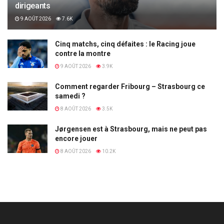
dirigeants
9 AOÛT 2026
7.6K
Cinq matchs, cinq défaites : le Racing joue
contre la montre
9 AOÛT 2026
3.9K
Comment regarder Fribourg – Strasbourg ce
samedi ?
8 AOÛT 2026
3.5K
Jørgensen est à Strasbourg, mais ne peut pas
encore jouer
8 AOÛT 2026
10.2K