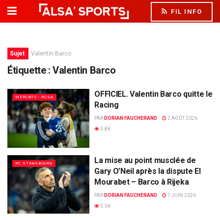
FIL INFO
Sujet
Valentin Barco
Étiquette :
Valentin Barco
OFFICIEL. Valentin Barco quitte le
MERCATO - RCSA
Racing
PAR
DORIAN FAUCHERAND
2 AOÛT 2026
3.8K
La mise au point musclée de
RC STRASBOURG
Gary O’Neil après la dispute El
Mourabet – Barco à Rijeka
PAR
DORIAN FAUCHERAND
7 JUIN 2026
3.5K