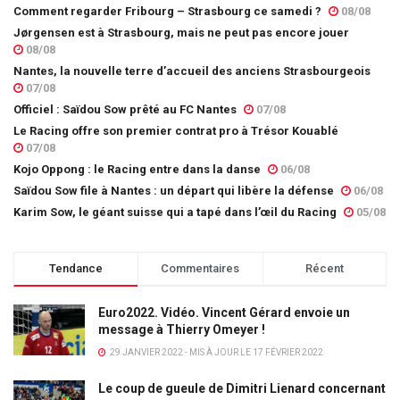
Comment regarder Fribourg – Strasbourg ce samedi ?
08/08
Jørgensen est à Strasbourg, mais ne peut pas encore jouer
08/08
Nantes, la nouvelle terre d’accueil des anciens Strasbourgeois
07/08
Officiel : Saïdou Sow prêté au FC Nantes
07/08
Le Racing offre son premier contrat pro à Trésor Kouablé
07/08
Kojo Oppong : le Racing entre dans la danse
06/08
Saïdou Sow file à Nantes : un départ qui libère la défense
06/08
Karim Sow, le géant suisse qui a tapé dans l’œil du Racing
05/08
Tendance
Commentaires
Récent
Euro2022. Vidéo. Vincent Gérard envoie un
message à Thierry Omeyer !
29 JANVIER 2022 - MIS À JOUR LE 17 FÉVRIER 2022
Le coup de gueule de Dimitri Lienard concernant