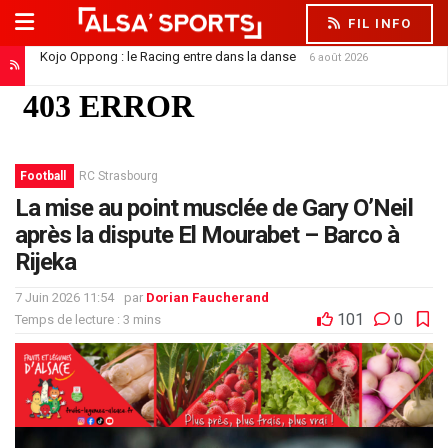
FIL INFO
Kojo Oppong : le Racing entre dans la danse
6 août 2026
Football
RC Strasbourg
La mise au point musclée de Gary O’Neil
après la dispute El Mourabet – Barco à
Rijeka
7 Juin 2026 11:54
par
Dorian Faucherand
101
0
Temps de lecture : 3 mins