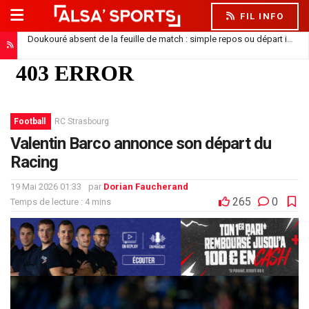
FIL INFO
Doukouré absent de la feuille de match : simple repos ou départ imminent ?
Football
RC Strasbourg
Valentin Barco annonce son départ du
Racing
19 Mai 2026 01:33
par
Dorian Faucherand
265
0
Temps de lecture : 4 mins