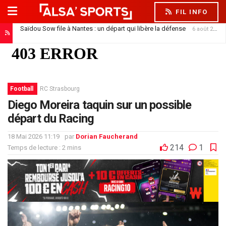
FIL INFO
Saïdou Sow file à Nantes : un départ qui libère la défense
6 août 2026
Football
RC Strasbourg
Diego Moreira taquin sur un possible
départ du Racing
18 Mai 2026 11:19
par
Dorian Faucherand
214
1
Temps de lecture : 2 mins