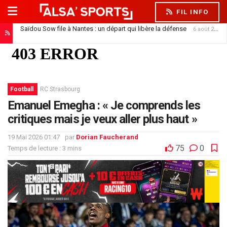
FIL INFO
Saïdou Sow file à Nantes : un départ qui libère la défense
6 août 2026
Football
RC Strasbourg
Emanuel Emegha : « Je comprends les
critiques mais je veux aller plus haut »
19 Mai 2026 01:47
par
Dorian Faucherand
75
0
Temps de lecture : 3 mins