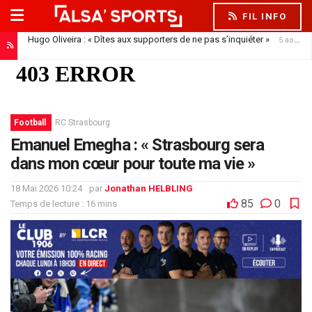
FIL INFO
Hugo Oliveira : « Dîtes aux supporters de ne pas s’inquiéter »
5 août 2026
Résultats, réactions des joueurs… Hugo Oliveira maintient son exigence
Football
RC Strasbourg
Emanuel Emegha : « Strasbourg sera
dans mon cœur pour toute ma vie »
18 Mai 2026 10:24
par
Jonathan HELBLING
85
0
Temps de lecture : 16 mins