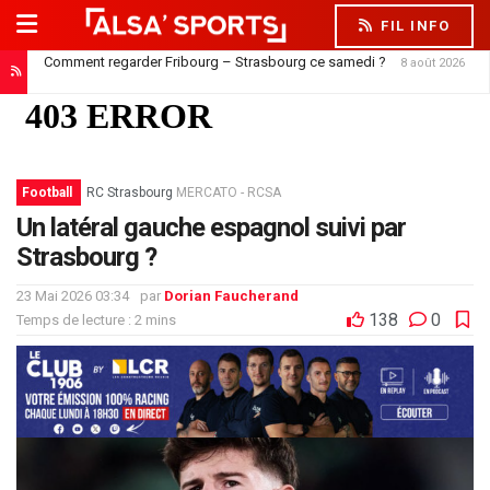
FIL INFO
Comment regarder Fribourg – Strasbourg ce samedi ?
8 août 2026
Football
RC Strasbourg
MERCATO - RCSA
Un latéral gauche espagnol suivi par
Strasbourg ?
23 Mai 2026 03:34
par
Dorian Faucherand
138
0
Temps de lecture : 2 mins