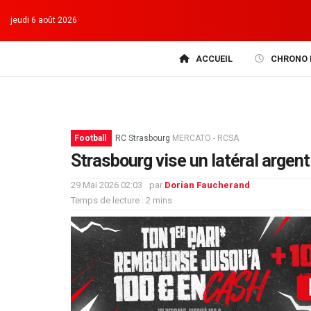
jeudi 6 août 2026
ACCUEIL
CHRONO 
Football
RC Strasbourg
MERCATO - RCSA
Strasbourg vise un latéral argent
29 Mai 2026 02:03
par
Dorian Faucherand
Temps de lecture : 2 mins