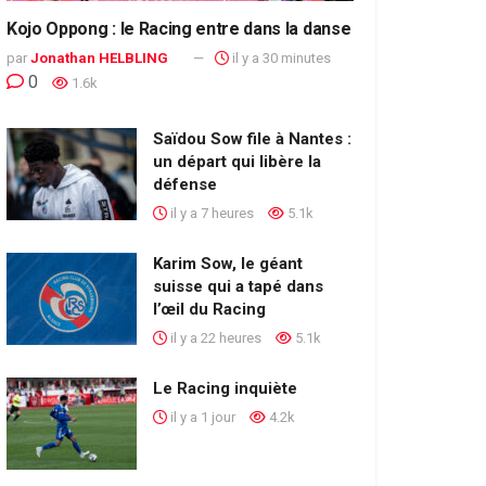
Kojo Oppong : le Racing entre dans la danse
par
Jonathan HELBLING
il y a 30 minutes
0
1.6k
Saïdou Sow file à Nantes :
un départ qui libère la
défense
il y a 7 heures
5.1k
Karim Sow, le géant
suisse qui a tapé dans
l’œil du Racing
il y a 22 heures
5.1k
Le Racing inquiète
il y a 1 jour
4.2k