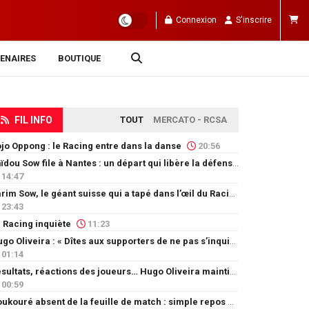
Connexion
S'inscrire
ENAIRES
BOUTIQUE
FIL INFO
TOUT
MERCATO - RCSA
jo Oppong : le Racing entre dans la danse
20:56
Saïdou Sow file à Nantes : un départ qui libère la défense
14:47
Karim Sow, le géant suisse qui a tapé dans l’œil du Racing
23:43
 Racing inquiète
11:23
Hugo Oliveira : « Dîtes aux supporters de ne pas s’inquiéter »
01:14
Résultats, réactions des joueurs… Hugo Oliveira maintient son exigence
00:59
Doukouré absent de la feuille de match : simple repos ou départ imminent ?