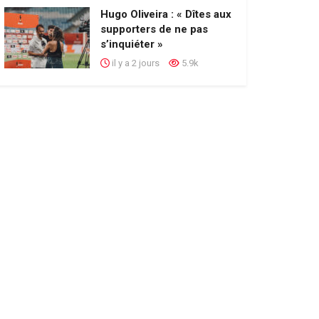
Hugo Oliveira : « Dîtes aux
supporters de ne pas
s’inquiéter »
il y a 2 jours
5.9k