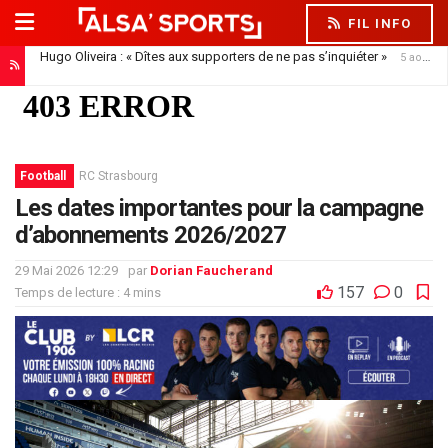
FIL INFO
Hugo Oliveira : « Dîtes aux supporters de ne pas s’inquiéter »
5 août 2026
Résultats, réactions des joueurs… Hugo Oliveira maintient son exigence
Football
RC Strasbourg
Les dates importantes pour la campagne
d’abonnements 2026/2027
29 Mai 2026 12:29
par
Dorian Faucherand
157
0
Temps de lecture : 4 mins