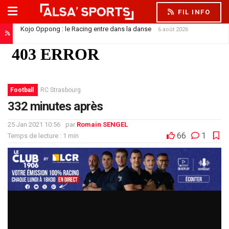
FIL INFO
Kojo Oppong : le Racing entre dans la danse
6 août 2026
Football
RC Strasbourg
332 minutes après
25 Jan 2021 10:56
par
Romain SENGEL
66
1
Temps de lecture : 1 min