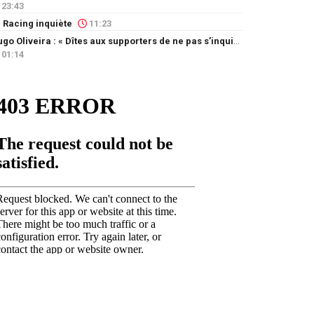
23:43
 Racing inquiète
11:23
Hugo Oliveira : « Dîtes aux supporters de ne pas s’inquiéter »
01:14