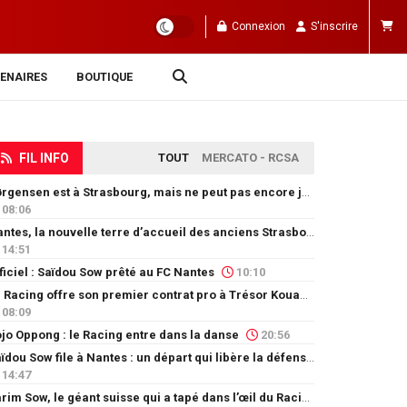
Connexion
S'inscrire
ENAIRES
BOUTIQUE
FIL INFO
TOUT
MERCATO - RCSA
Jørgensen est à Strasbourg, mais ne peut pas encore jouer
08:06
Nantes, la nouvelle terre d’accueil des anciens Strasbourgeois
14:51
ficiel : Saïdou Sow prêté au FC Nantes
10:10
Le Racing offre son premier contrat pro à Trésor Kouablé
08:09
jo Oppong : le Racing entre dans la danse
20:56
Saïdou Sow file à Nantes : un départ qui libère la défense
14:47
Karim Sow, le géant suisse qui a tapé dans l’œil du Racing