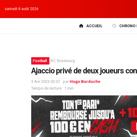
samedi 8 août 2026
ACCUEIL
CHRONO 
Football
RC Strasbourg
Ajaccio privé de deux joueurs con
3 Avr 2023 03:07
par
Hugo Burduche
Temps de lecture : 1 min