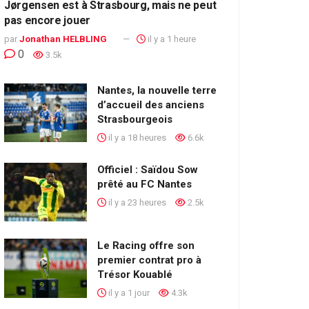
Jørgensen est à Strasbourg, mais ne peut
pas encore jouer
par
Jonathan HELBLING
il y a 1 heure
0
3.5k
Nantes, la nouvelle terre
d’accueil des anciens
Strasbourgeois
il y a 18 heures
6.6k
Officiel : Saïdou Sow
prêté au FC Nantes
il y a 23 heures
2.5k
Le Racing offre son
premier contrat pro à
Trésor Kouablé
il y a 1 jour
4.3k