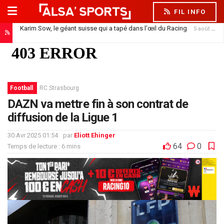
FIL INFO
Karim Sow, le géant suisse qui a tapé dans l’œil du Racing
5 août 2026
Football
RC Strasbourg
DAZN va mettre fin à son contrat de
diffusion de la Ligue 1
30 Avr 2025 01:54
par
Eliott Ehinger
64
0
Temps de lecture : 6 mins