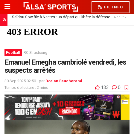
FIL INFO
Saïdou Sow file à Nantes : un départ qui libère la défense
6 août 2026
Football
RC Strasbourg
Emanuel Emegha cambriolé vendredi, les
suspects arrêtés
30 Sep 2025 02:50
par
Dorian Faucherand
133
0
Temps de lecture : 2 mins