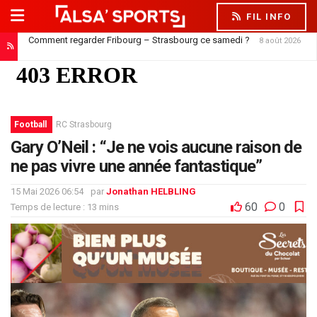
FIL INFO
Comment regarder Fribourg – Strasbourg ce samedi ?
8 août 2026
Football
RC Strasbourg
Gary O’Neil : “Je ne vois aucune raison de
ne pas vivre une année fantastique”
15 Mai 2026 06:54
par
Jonathan HELBLING
60
0
Temps de lecture : 13 mins