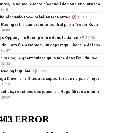
Nantes, la nouvelle terre d’accueil des anciens Strasbourgeois
14:51
ficiel : Saïdou Sow prêté au FC Nantes
10:10
Le Racing offre son premier contrat pro à Trésor Kouablé
08:09
jo Oppong : le Racing entre dans la danse
20:56
Saïdou Sow file à Nantes : un départ qui libère la défense
14:47
Karim Sow, le géant suisse qui a tapé dans l’œil du Racing
23:43
 Racing inquiète
11:23
Hugo Oliveira : « Dîtes aux supporters de ne pas s’inquiéter »
01:14
Résultats, réactions des joueurs… Hugo Oliveira maintient son exigence
00:59