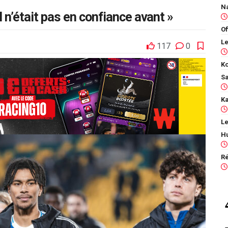
l n’était pas en confiance avant »
Of
117
0
Ko
Le