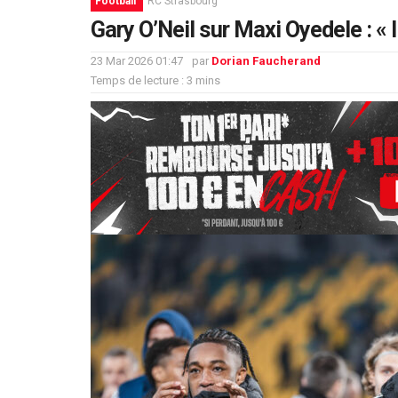
Football
RC Strasbourg
Gary O’Neil sur Maxi Oyedele : « I
23 Mar 2026 01:47
par
Dorian Faucherand
Temps de lecture : 3 mins