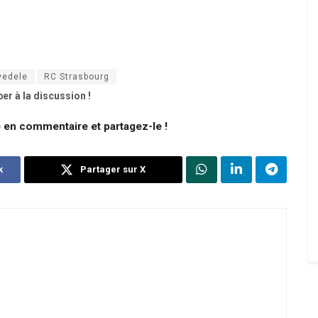
yedele
RC Strasbourg
er à la discussion !
e en commentaire et partagez-le !
k
Partager sur X