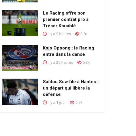
Le Racing offre son
premier contrat pro à
Trésor Kouablé
il y a 9 heures
3.8k
Kojo Oppong : le Racing
entre dans la danse
il y a 20 heures
5.3k
Saïdou Sow file à Nantes :
un départ qui libère la
défense
il y a 1 jour
5.7k