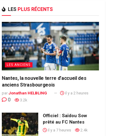
LES
PLUS RÉCENTS
LES ANCIENS
Nantes, la nouvelle terre d’accueil des
anciens Strasbourgeois
par
Jonathan HELBLING
il y a 2 heures
0
3.2k
Officiel : Saïdou Sow
prêté au FC Nantes
il y a 7 heures
2.4k