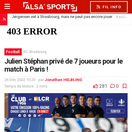
FIL INFO
Jørgensen est à Strasbourg, mais ne peut pas encore jouer
8 août 2026
Football
RC Strasbourg
Julien Stéphan privé de 7 joueurs pour le
match à Paris !
26 Déc 2022 10:20
par
Jonathan HELBLING
281
0
Temps de lecture : 2 mins