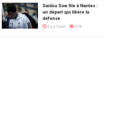
Saïdou Sow file à Nantes :
un départ qui libère la
défense
il y a 1 jour
5.7k