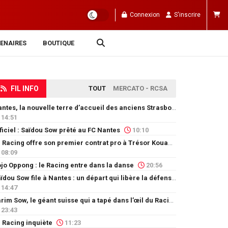
Connexion
S'inscrire
ENAIRES
BOUTIQUE
FIL INFO
TOUT
MERCATO - RCSA
Nantes, la nouvelle terre d’accueil des anciens Strasbourgeois
14:51
ficiel : Saïdou Sow prêté au FC Nantes
10:10
Le Racing offre son premier contrat pro à Trésor Kouablé
08:09
jo Oppong : le Racing entre dans la danse
20:56
Saïdou Sow file à Nantes : un départ qui libère la défense
14:47
Karim Sow, le géant suisse qui a tapé dans l’œil du Racing
23:43
 Racing inquiète
11:23