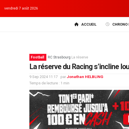
vendredi 7 août 2026
ACCUEIL
CHRONO 
Football
RC Strasbourg
La réserve
La réserve du Racing s’incline l
9 Sep 2024 11:17
par
Jonathan HELBLING
Temps de lecture : 1 min