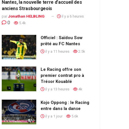
Nantes, la nouvelle terre d’accueil des
anciens Strasbourgeois
par
Jonathan HELBLING
il y a 6 heures
0
5.4k
Officiel : Saïdou Sow
prêté au FC Nantes
il y a 11 heures
2.5k
Le Racing offre son
premier contrat pro à
Trésor Kouablé
il y a 13 heures
4k
Kojo Oppong : le Racing
entre dans la danse
il y a 1 jour
5.6k