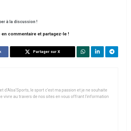
er à la discussion !
e en commentaire et partagez-le !
k
Partager sur X
t d'Alsa'Sports, le sport c'est ma passion et je ne souhaite
re vivre au travers de nos sites en vous offrant l'information