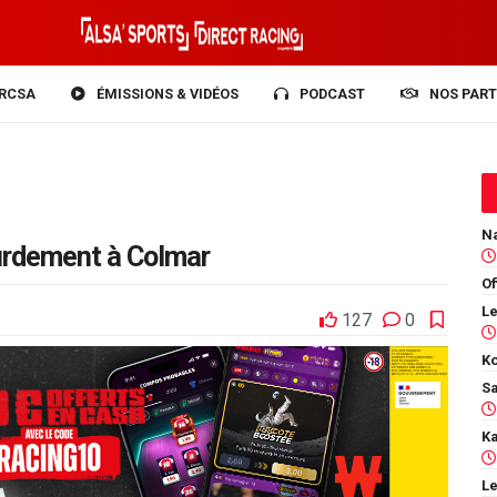
RCSA
ÉMISSIONS & VIDÉOS
PODCAST
NOS PART
ourdement à Colmar
Of
127
0
Ko
Le