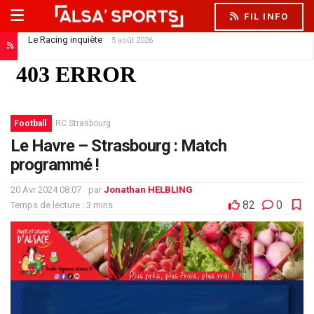
FIL INFO
Le Racing inquiète
5 août 2026
Football
RC Strasbourg
Le Havre – Strasbourg : Match
programmé !
20 Avr 2024 08:07
par
Jonathan HELBLING
82
0
Temps de lecture : 3 mins