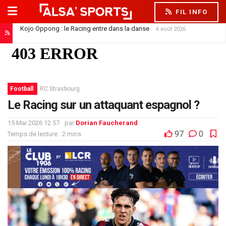
FIL INFO
Kojo Oppong : le Racing entre dans la danse
6 août 2026
Football
RC Strasbourg
Le Racing sur un attaquant espagnol ?
15 Mai 2026 12:57
par
Dorian Faucherand
97
0
Temps de lecture : 2 mins