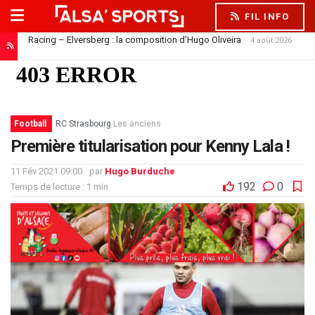
FIL INFO
Racing – Elversberg : la composition d’Hugo Oliveira
4 août 2026
Football
RC Strasbourg
Les anciens
Première titularisation pour Kenny Lala !
11 Fév 2021 09:00
par
Hugo Burduche
192
0
Temps de lecture : 1 min