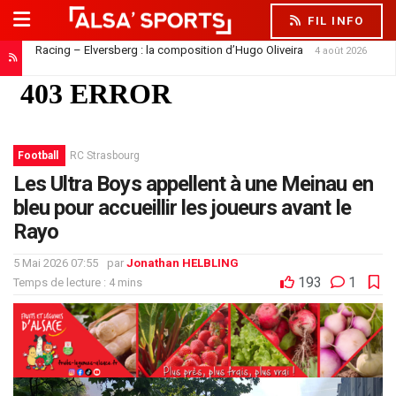
FIL INFO
Racing – Elversberg : la composition d’Hugo Oliveira
4 août 2026
Football
RC Strasbourg
Les Ultra Boys appellent à une Meinau en
bleu pour accueillir les joueurs avant le
Rayo
5 Mai 2026 07:55
par
Jonathan HELBLING
193
1
Temps de lecture : 4 mins