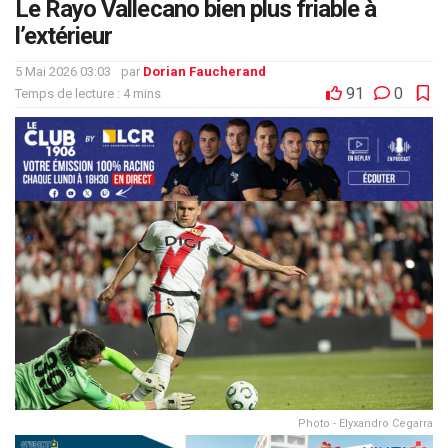
Le Rayo Vallecano bien plus friable à
l’extérieur
5 Mai 2026 03:03
par
Dorian Faucherand
91
0
Temps de lecture : 4 mins
Photo - Elyxandro Cegarra