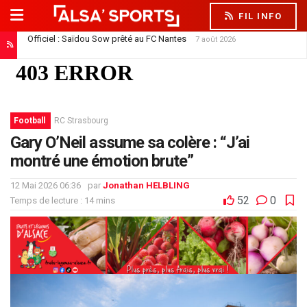
FIL INFO
Officiel : Saïdou Sow prêté au FC Nantes
7 août 2026
Oliveira rassure les supporters et interpelle ses dirigeants
9 août 2026
Football
RC Strasbourg
Gary O’Neil assume sa colère : “J’ai
montré une émotion brute”
12 Mai 2026 06:36
par
Jonathan HELBLING
52
0
Temps de lecture : 14 mins