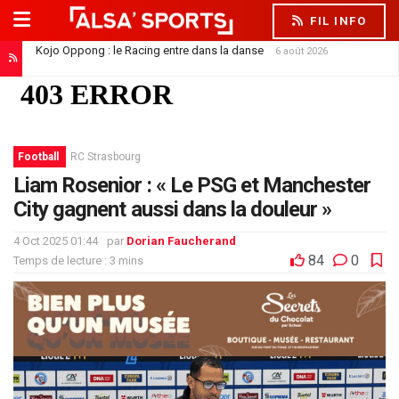
FIL INFO
Saïdou Sow file à Nantes : un départ qui libère la défense
6 août 2026
Football
RC Strasbourg
Liam Rosenior : « Le PSG et Manchester
City gagnent aussi dans la douleur »
4 Oct 2025 01:44
par
Dorian Faucherand
84
0
Temps de lecture : 3 mins