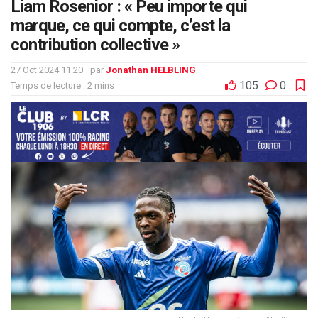
Liam Rosenior : « Peu importe qui
marque, ce qui compte, c’est la
contribution collective »
27 Oct 2024 11:20
par
Jonathan HELBLING
105
0
Temps de lecture : 2 mins