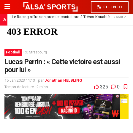
FIL INFO
Le Racing offre son premier contrat pro à Trésor Kouablé
7 août 2026
Football
RC Strasbourg
Lucas Perrin : « Cette victoire est aussi
pour lui »
15 Jan 2023 11:13
par
Jonathan HELBLING
325
0
Temps de lecture : 2 mins