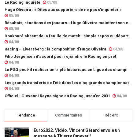
Le Racing inquiète
05/08
Hugo Oliveira : « Dîtes aux supporters de ne pas s’inquiéter »
05/08
Résultats, réactions des joueurs… Hugo Oliveira maintient son exigence
05/08
Doukouré absent de la feuille de match : simple repos ou départ imminent ?
04/08
Racing – Elversberg : la composition d’Hugo Oliveira
04/08
Filip Jørgensen d’accord pour rejoindre le Racing en prêt
04/08
Le PSG peut-il réaliser un triplé historique en Ligue des champions ?
04/08
Les grands transferts de l’été dans les cinq grands championnats européens : quels clubs ont le plus investi ?
04/08
Officiel : Giovanni Reyna signe au Racing jusqu’en 2031
04/08
Tendance
Commentaires
Récent
Euro2022. Vidéo. Vincent Gérard envoie un
message à Thierry Omeyer !