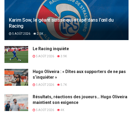
Karim Sow, le géant suisse qui a tapé dans l’œil du
Racing
5 AOÛT 2026
2.5K
Le Racing inquiète
5 AOÛT 2026
3.9K
Hugo Oliveira : « Dîtes aux supporters de ne pas
s’inquiéter »
5 AOÛT 2026
5.7K
Résultats, réactions des joueurs… Hugo Oliveira
maintient son exigence
5 AOÛT 2026
4K