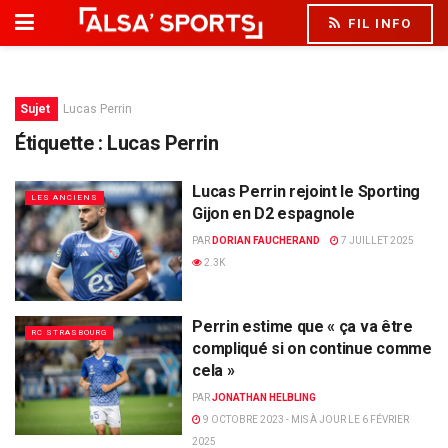
FIL INFO
Sujet
Lucas Perrin
Étiquette :
Lucas Perrin
Lucas Perrin rejoint le Sporting
LES ANCIENS
Gijon en D2 espagnole
PAR
DORIAN FAUCHERAND
7 JUILLET 2025
2.3K
Perrin estime que « ça va être
RC STRASBOURG
compliqué si on continue comme
cela »
PAR
JONATHAN HELBLING
9 OCTOBRE 2023 - MIS À JOUR LE 6 FÉVRIER
2025