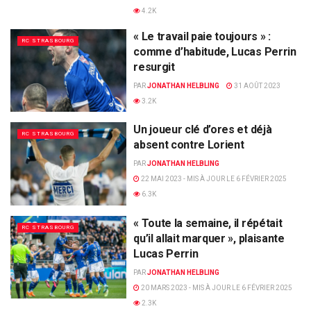
4.2K
« Le travail paie toujours » :
RC STRASBOURG
comme d’habitude, Lucas Perrin
resurgit
PAR
JONATHAN HELBLING
31 AOÛT 2023
3.2K
Un joueur clé d’ores et déjà
RC STRASBOURG
absent contre Lorient
PAR
JONATHAN HELBLING
22 MAI 2023 - MIS À JOUR LE 6 FÉVRIER 2025
6.3K
« Toute la semaine, il répétait
RC STRASBOURG
qu’il allait marquer », plaisante
Lucas Perrin
PAR
JONATHAN HELBLING
20 MARS 2023 - MIS À JOUR LE 6 FÉVRIER 2025
2.3K