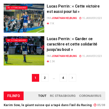
Lucas Perrin : « Cette victoire
RC STRASBOURG
est aussi pour lui »
PAR
JONATHAN HELBLING
15 JANVIER 2023
11K
Lucas Perrin : « Garder ce
RC STRASBOURG
caractère et cette solidarité
jusqu’au bout »
PAR
JONATHAN HELBLING
15 JANVIER 2023
2.3K
1
2
…
4
FIL
INFO
TOUT
RC STRASBOURG
CORONAVIRUS
Karim Sow, le géant suisse qui a tapé dans l’œil du Racing
05/08