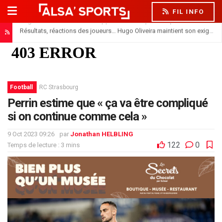
FIL INFO
Résultats, réactions des joueurs… Hugo Oliveira maintient son exigence
Football
RC Strasbourg
Perrin estime que « ça va être compliqué
si on continue comme cela »
9 Oct 2023 09:26
par
Jonathan HELBLING
122
0
Temps de lecture : 3 mins