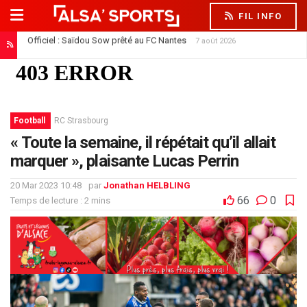
FIL INFO
Officiel : Saïdou Sow prêté au FC Nantes
7 août 2026
Football
RC Strasbourg
« Toute la semaine, il répétait qu’il allait
marquer », plaisante Lucas Perrin
20 Mar 2023 10:48
par
Jonathan HELBLING
66
0
Temps de lecture : 2 mins